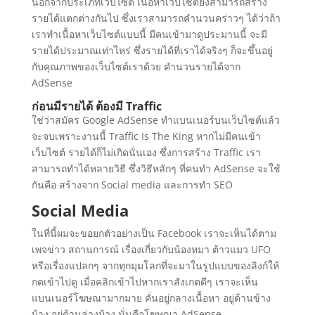
นอกจากประเภทเว็บไซต์ เนื้อหาเว็บไซต์ยังสามารถสร้าง
รายได้แตกต่างกันไป ซึ่งเราสามารถคำนวนคร่าวๆ ได้ว่าถ้า
เราทำเนื้อหาเว็บไซต์แบบนี้ มีคนเข้ามาดูประมานนี้ จะมี
รายได้ประมาณเท่าไหร่ ซึ่งรายได้ที่เราได้จริงๆ ก็จะขึ้นอยู่
กับคุณภาพของเว็บไซต์เราด้วย คำนวนรายได้จาก
AdSense
ก่อนมีรายได้ ต้องมี Traffic
ใช่ว่าสมัคร Google AdSense ทำแบนเนอร์บนเว็บไซต์แล้ว
จะจบเพราะงานนี้ Traffic Is The King หากไม่มีคนเข้า
เว็บไซต์ รายได้ก็ไม่เกิดนั่นเอง ซึ่งการสร้าง Traffic เรา
สามารถทำได้หลายวิธี ซึ่งวิธีหลักๆ ที่คนทำ AdSense จะใช้
กันคือ สร้างจาก Social media และการทำ SEO
Social Media
ในที่นี้ผมจะขอยกตัวอย่างเป็น Facebook เราจะเห็นได้ตาม
เพจข่าว สถานการณ์ เรื่องเกี่ยวกับน้องหมา ต้าวแมว UFO
หรือเรื่องแปลกๆ จากทุกมุมโลกที่จะมาในรูปแบบของลิงก์ให้
กดเข้าไปดู เมื่อคลิกเข้าไปหากเราสังเกตดีๆ เราจะเห็น
แบนเนอร์โฆษณามากมาย คั่นอยู่กลางเนื้อหา อยู่ด้านข้าง
บ้าง อยู่ด้านล่างบ้าง นั่นคือโฆษณา AdSense