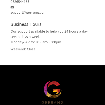
0826544165
support@geerang.com
Business Hours
Our support available to help you 24 hours a day,
seven days a week.
Monday-Friday:
9:00am- 6:00pm
Weekend:
Close